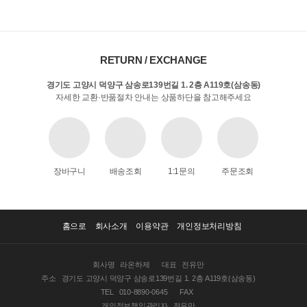
RETURN / EXCHANGE
경기도 고양시 덕양구 삼송로139번길 1. 2층 A119호(삼송동)
자세한 교환·반품절차 안내는 상품하단을 참고해주세요
장바구니
배송조회
1:1문의
주문조회
홈으로
회사소개
이용약관
개인정보처리방침
회사명
라온하제
대표
전유만
주소
경기도 고양시 덕양구 삼송로139번길 1. 2층 A119호(삼송동)
TEL
010-8890-0645
FAX
개인정보책임관리자
전유만