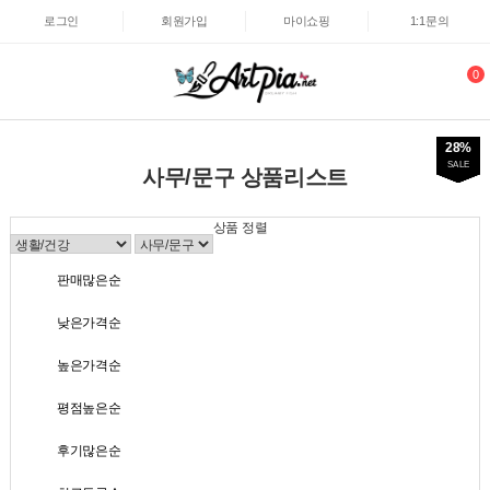
로그인
회원가입
마이쇼핑
1:1문의
0
40%
52%
52%
24%
20%
20%
60%
30%
22%
37%
28%
SALE
SALE
SALE
SALE
SALE
SALE
SALE
SALE
SALE
SALE
SALE
사무/문구 상품리스트
상품 정렬
판매많은순
낮은가격순
높은가격순
평점높은순
후기많은순