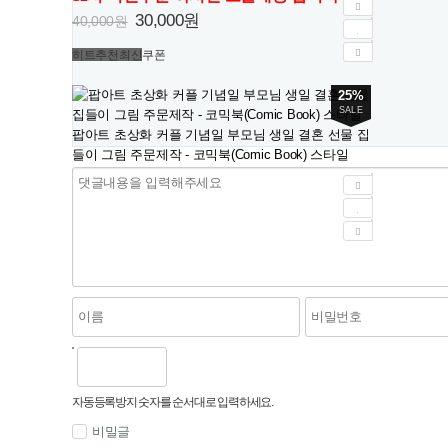
30,000원
40,000원
히트
추천
최신
쿠폰
25%
SALE
팝아트 초상화 커플 기념일 부모님 생일 결혼 선물 집
들이 그림 주문제작 - 코믹북(Comic Book) 스타일
12시 이전주문 하시면 오늘배송 합니다
30,000원
40,000원
히트
추천
최신
쿠폰
자동등록방지 숫자를 순서대로 입력하세요.
비밀글