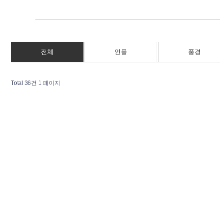
전체
인물
풍경
Total 36건
1 페이지