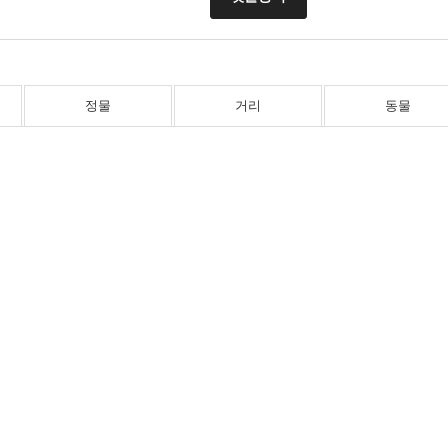
정물
거리
동물