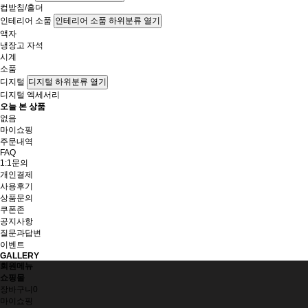
컵받침/홀더
인테리어 소품
인테리어 소품 하위분류 열기
액자
냉장고 자석
시계
소품
디지털
디지털 하위분류 열기
디지털 엑세서리
오늘 본 상품
없음
마이쇼핑
주문내역
FAQ
1:1문의
개인결제
사용후기
상품문의
쿠폰존
공지사항
질문과답변
이벤트
GALLERY
회원메뉴
쇼핑몰
장바구니
0
마이쇼핑