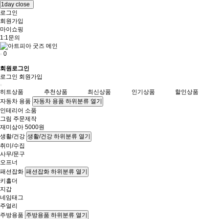
1day close
로그인
회원가입
마이쇼핑
1:1문의
0
회원로그인
로그인
회원가입
히트상품
추천상품
최신상품
인기상품
할인상품
자동차 용품
자동차 용품 하위분류 열기
인테리어 소품
그림 주문제작
재미삼아 5000원
생활/건강
생활/건강 하위분류 열기
취미/수집
사무/문구
오프너
패션잡화
패션잡화 하위분류 열기
키홀더
지갑
네임태그
주얼리
주방용품
주방용품 하위분류 열기