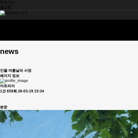
회원가입
로그인
질문과답변
페인팅
일러스트
추천작가
news
인물
여름날의 서정
페이지 정보
아트피아
1건
659회
26-03-19 15:34
본문