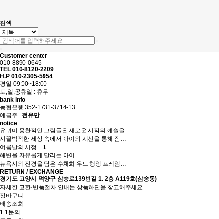
검색
Customer center
010-8890-0645
TEL 010-8120-2209
H.P 010-2305-5954
평일 09:00~18:00
토,일,공휴일 : 휴무
bank info
농협은행 352-1731-3714-13
예금주 :
전유만
notice
유귀미 몽환적인 그림들은 새로운 시작의 예술을…
시끌벅적한 세상 속에서 아이의 시선을 통해 잠…
여름날의 서정
+
1
해변을 자유롭게 달리는 아이
뉴욕시의 전경을 담은 수채화 우드 행잉 프레임…
RETURN / EXCHANGE
경기도 고양시 덕양구 삼송로139번길 1. 2층 A119호(삼송동)
자세한 교환·반품절차 안내는 상품하단을 참고해주세요
장바구니
배송조회
1:1문의